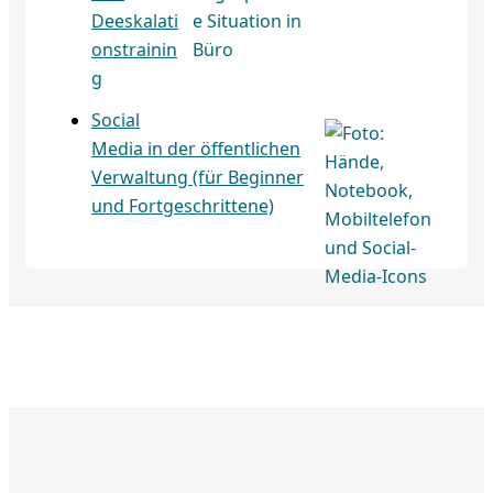
Deeskalati
onstrainin
g
Social
Media in der öffentlichen
Verwaltung (für Beginner
und Fortgeschrittene)