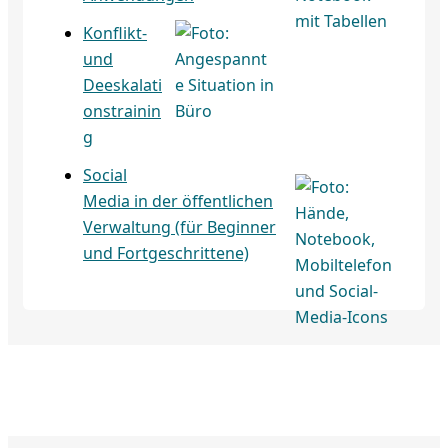
Konflikt-
und
Deeskalati
onstrainin
g
Social
Media in der öffentlichen
Verwaltung (für Beginner
und Fortgeschrittene)