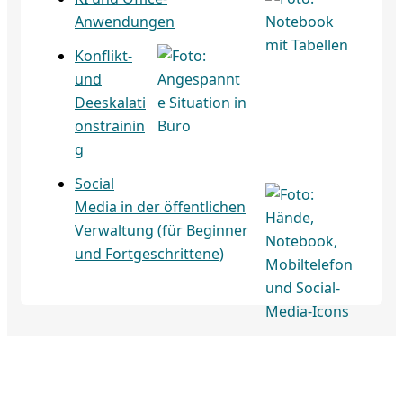
Anwendungen
Konflikt-
und
Deeskalati
onstrainin
g
Social
Media in der öffentlichen
Verwaltung (für Beginner
und Fortgeschrittene)