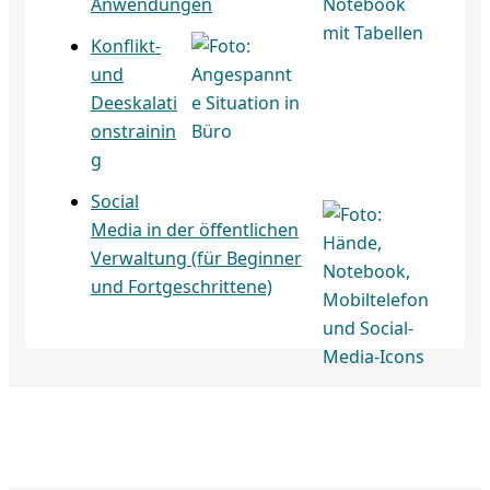
Anwendungen
Konflikt-
und
Deeskalati
onstrainin
g
Social
Media in der öffentlichen
Verwaltung (für Beginner
und Fortgeschrittene)