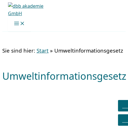
Zum
Inhalt
springen
Sie sind hier:
Start
»
Umweltinformationsgesetz
Umweltinformationsgesetz
A
S