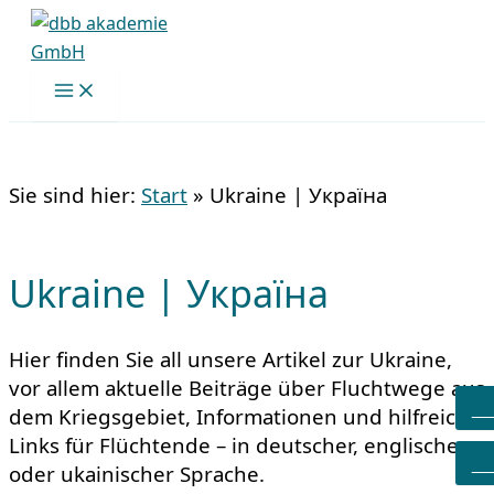
Zum
Inhalt
springen
Sie sind hier:
Start
»
Ukraine | Україна
Ukraine | Україна
Hier finden Sie all unsere Artikel zur Ukraine,
vor allem aktuelle Beiträge über Fluchtwege aus
A
dem Kriegsgebiet, Informationen und hilfreiche
Links für Flüchtende – in deutscher, englischer
S
oder ukainischer Sprache.